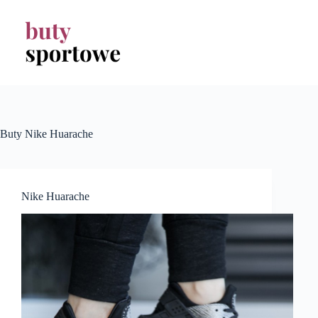
Przejdź
do
treści
Buty Nike Huarache
Nike Huarache