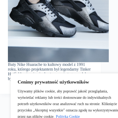
Buty Nike Huarache to kultowy model z 1991
roku, którego projektantem był legendarny Tinker
Hatfield, a inspiracją do stworzenia tego modelu
było narciarstwo wodne. Dzięki…
Cenimy prywatność użytkowników
01/04/2016
Używamy plików cookie, aby poprawić jakość przeglądania,
wyświetlać reklamy lub treści dostosowane do indywidualnych
potrzeb użytkowników oraz analizować ruch na stronie. Kliknięcie
przycisku „Akceptuj wszystkie” oznacza zgodę na wykorzystywani
przez nas plików cookie.
Polityka Cookie