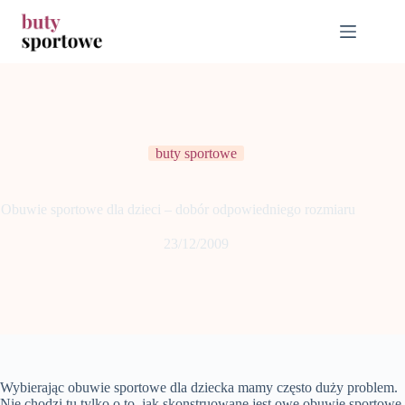
Przejdź
do
treści
buty sportowe
Obuwie sportowe dla dzieci – dobór odpowiedniego rozmiaru
23/12/2009
Wybierając obuwie sportowe dla dziecka mamy często duży problem.
Nie chodzi tu tylko o to, jak skonstruowane jest owe obuwie sportowe,