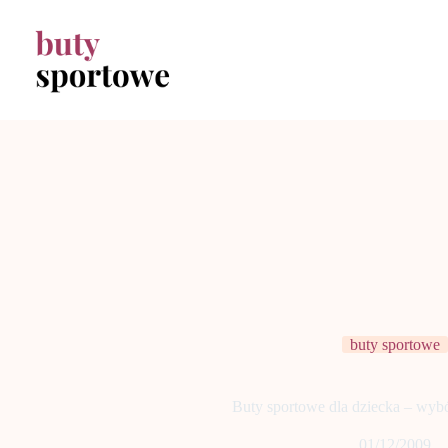
Przejdź
do
treści
buty sportowe
Buty sportowe dla dziecka – wyb
01/12/2009