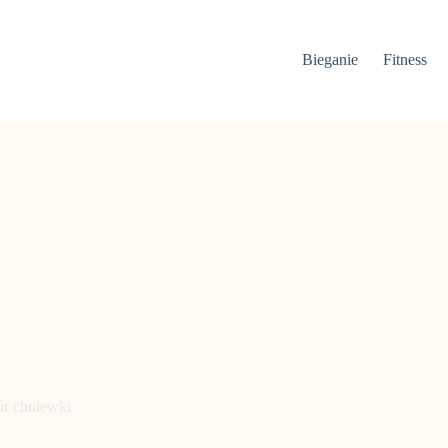
Bieganie
Fitness
ór cholewki