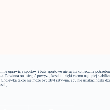
 nie uprawiają sportów i buty sportowe nie są im koniecznie potrzebn
. Powinna ona sięgać powyżej kostki, dzięki czemu najlepiej stabil
.
Cholewka także nie może być zbyt sztywna, aby nie uciskać nóżki dz
ostkę.