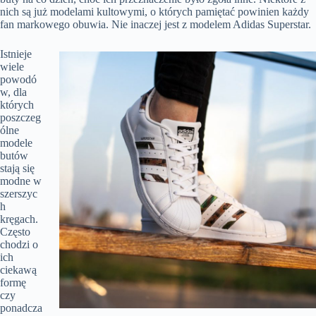
nich są już modelami kultowymi, o których pamiętać powinien każdy
fan markowego obuwia. Nie inaczej jest z modelem Adidas Superstar.
Istnieje
wiele
powodó
w, dla
których
poszczeg
ólne
modele
butów
stają się
modne w
szerszyc
h
kręgach.
Często
chodzi o
ich
ciekawą
formę
czy
ponadcza