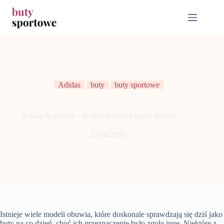
Przejdź
do
treści
Adidas
buty
buty sportowe
Adidas Superstar – Kultowy model marki Adidas
22/06/2016
Istnieje wiele modeli obuwia, które doskonale sprawdzają się dziś jako
buty na co dzień, choć ich przeznaczenie było zgoła inne. Niektóre z