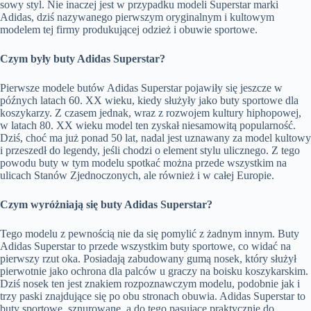
sowy styl. Nie inaczej jest w przypadku modeli Superstar marki
Adidas, dziś nazywanego pierwszym oryginalnym i kultowym
modelem tej firmy produkującej odzież i obuwie sportowe.
Czym były buty Adidas Superstar?
Pierwsze modele butów Adidas Superstar pojawiły się jeszcze w
późnych latach 60. XX wieku, kiedy służyły jako buty sportowe dla
koszykarzy. Z czasem jednak, wraz z rozwojem kultury hiphopowej,
w latach 80. XX wieku model ten zyskał niesamowitą popularność.
Dziś, choć ma już ponad 50 lat, nadal jest uznawany za model kultowy
i przeszedł do legendy, jeśli chodzi o element stylu ulicznego. Z tego
powodu buty w tym modelu spotkać można przede wszystkim na
ulicach Stanów Zjednoczonych, ale również i w całej Europie.
Czym wyróżniają się buty Adidas Superstar?
Tego modelu z pewnością nie da się pomylić z żadnym innym. Buty
Adidas Superstar to przede wszystkim buty sportowe, co widać na
pierwszy rzut oka. Posiadają zabudowany gumą nosek, który służył
pierwotnie jako ochrona dla palców u graczy na boisku koszykarskim.
Dziś nosek ten jest znakiem rozpoznawczym modelu, podobnie jak i
trzy paski znajdujące się po obu stronach obuwia. Adidas Superstar to
buty sportowe, sznurowane, a do tego pasujące praktycznie do