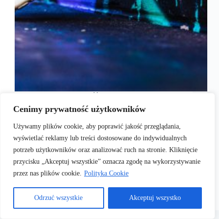
W serii Air Max większość modeli ma charakter
uniwersalny, co oznacza, że nie są one przeznaczone
Cenimy prywatność użytkowników
dla konkretnej płci. Jednak w legendarnej linii
obuwia, zapoczątkowanej…
Używamy plików cookie, aby poprawić jakość przeglądania,
19/10/2017
wyświetlać reklamy lub treści dostosowane do indywidualnych
potrzeb użytkowników oraz analizować ruch na stronie. Kliknięcie
przycisku „Akceptuj wszystkie” oznacza zgodę na wykorzystywanie
przez nas plików cookie.
Polityka Cookie
Odrzuć wszystkie
Akceptuj wszystko
Copyright © 2026 .
Polityka Cookies